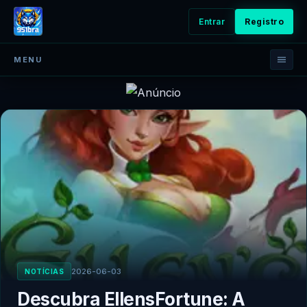
Entrar
Registro
MENU
2026-06-03
NOTÍCIAS
Descubra EllensFortune: A