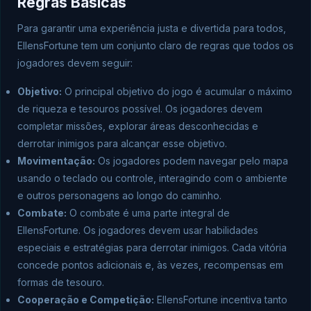
Regras Básicas
Para garantir uma experiência justa e divertida para todos,
EllensFortune tem um conjunto claro de regras que todos os
jogadores devem seguir:
Objetivo:
O principal objetivo do jogo é acumular o máximo
de riqueza e tesouros possível. Os jogadores devem
completar missões, explorar áreas desconhecidas e
derrotar inimigos para alcançar esse objetivo.
Movimentação:
Os jogadores podem navegar pelo mapa
usando o teclado ou controle, interagindo com o ambiente
e outros personagens ao longo do caminho.
Combate:
O combate é uma parte integral de
EllensFortune. Os jogadores devem usar habilidades
especiais e estratégias para derrotar inimigos. Cada vitória
concede pontos adicionais e, às vezes, recompensas em
formas de tesouro.
Cooperação e Competição:
EllensFortune incentiva tanto