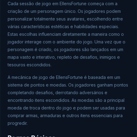
Cada sessão de jogo em EllensFortune começa com a
criação de um personagem único. Os jogadores podem
personalizar totalmente seus avatares, escolhendo entre
várias características estéticas e habilidades especiais.
Estas escolhas influenciam diretamente a maneira como o
jogador interage com o ambiente do jogo. Uma vez que o
personagem é criado, os jogadores são lançados em um
mapa vasto e interativo, repleto de desafios, inimigos e
tesouros escondidos.
A mecânica de jogo de EllensFortune é baseada em um
sistema de pontos e moedas. Os jogadores ganham pontos
completando desafios, derrotando adversários e
encontrando itens escondidos. As moedas são a principal
moeda de troca dentro do jogo e podem ser usadas para
comprar armas, armaduras e outros itens essenciais para
progredir.