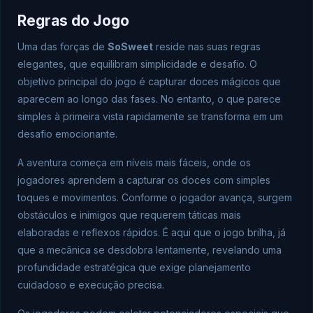
Regras do Jogo
Uma das forças de
SoSweet
reside nas suas regras
elegantes, que equilibram simplicidade e desafio. O
objetivo principal do jogo é capturar doces mágicos que
aparecem ao longo das fases. No entanto, o que parece
simples à primeira vista rapidamente se transforma em um
desafio emocionante.
A aventura começa em níveis mais fáceis, onde os
jogadores aprendem a capturar os doces com simples
toques e movimentos. Conforme o jogador avança, surgem
obstáculos e inimigos que requerem táticas mais
elaboradas e reflexos rápidos. É aqui que o jogo brilha, já
que a mecânica se desdobra lentamente, revelando uma
profundidade estratégica que exige planejamento
cuidadoso e execução precisa.