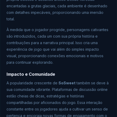
encantadas a grutas glaciais, cada ambiente é desenhado
com detalhes impecáveis, proporcionando uma imersão
total.
À medida que o jogador progride, personagens cativantes
são introduzidos, cada um com sua própria história e
contribuições para a narrativa principal. Isso cria uma
experiência de jogo que vai além do simples impacto
visual, proporcionando conexões emocionais e motivos
para continuar explorando.
Impacto e Comunidade
A popularidade crescente de
SoSweet
também se deve à
sua comunidade vibrante. Plataformas de discussão online
estão cheias de dicas, estratégias e histórias
compartilhadas por aficionados do jogo. Essa interação
constante entre os jogadores ajuda a cultivar um senso de
pertença e encoraja novas formas de engajamento com o