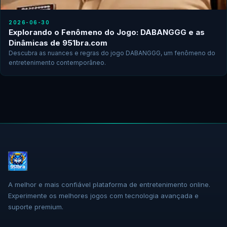
2026-06-30
Explorando o Fenômeno do Jogo: DABANGGG e as
Dinâmicas de 951bra.com
Descubra as nuances e regras do jogo DABANGGG, um fenômeno do
entretenimento contemporâneo.
A melhor e mais confiável plataforma de entretenimento online.
Experimente os melhores jogos com tecnologia avançada e
suporte premium.