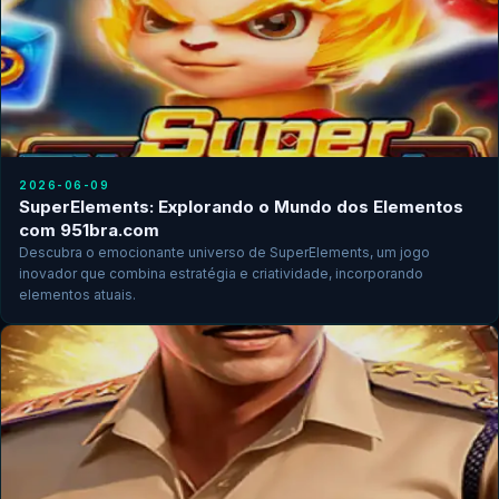
2026-06-09
SuperElements: Explorando o Mundo dos Elementos
com 951bra.com
Descubra o emocionante universo de SuperElements, um jogo
inovador que combina estratégia e criatividade, incorporando
elementos atuais.