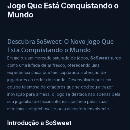
Jogo Que Está Conquistando o
Mundo
Descubra SoSweet: O Novo Jogo Que
Está Conquistando o Mundo
Em meio a um mercado saturado de jogos,
SoSweet
surge
como uma lufada de ar fresco, oferecendo uma
experiência única que tem capturado a atenção de
jogadores ao redor do mundo. Desenvolvido por uma
equipe talentosa de criadores que se dedicou a trazer
inovação para a mesa, o jogo se destaca não apenas pela
sua jogabilidade fascinante, mas também pelas suas
mecânicas engenhosas e pela atmosfera envolvente.
Introdução a SoSweet