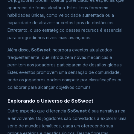
Os jogadores podem coletar potenciadores especiais que
aparecem de forma aleatória. Estes itens fornecem
habilidades únicas, como velocidade aumentada ou a
capacidade de atravessar certos tipos de obstáculos.
Entretanto, o uso estratégico desses recursos é essencial
para progredir nos níveis mais avançados.
Além disso,
SoSweet
incorpora eventos atualizados
frequentemente, que introduzem novas mecânicas e
permitem aos jogadores participarem de desafios globais.
Estes eventos promovem uma sensação de comunidade,
onde os jogadores podem competir por classificações ou
colaborar para alcançar objetivos comuns.
Explorando o Universo de SoSweet
Outro aspecto que diferencia
SoSweet
é sua narrativa rica
e envolvente. Os jogadores são convidados a explorar uma
série de mundos temáticos, cada um oferecendo sua
própria estética e desafios únicos. Desde florestas